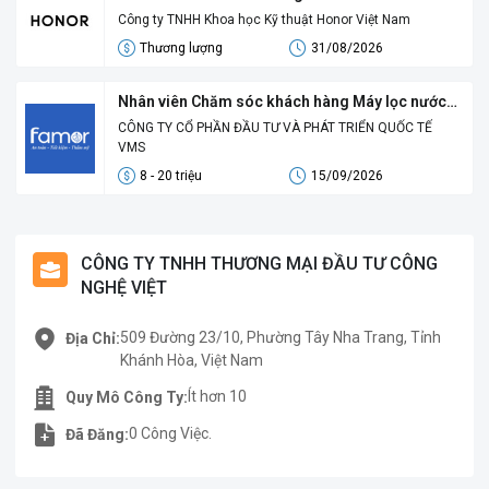
Công ty TNHH Khoa học Kỹ thuật Honor Việt Nam
Thương lượng
31/08/2026
Nhân viên Chăm sóc khách hàng Máy lọc nước -
Lương 8 - 20 triệu
CÔNG TY CỔ PHẦN ĐẦU TƯ VÀ PHÁT TRIỂN QUỐC TẾ
VMS
8 - 20 triệu
15/09/2026
CÔNG TY TNHH THƯƠNG MẠI ĐẦU TƯ CÔNG
NGHỆ VIỆT
509 Đường 23/10, Phường Tây Nha Trang, Tỉnh
Địa Chỉ:
Khánh Hòa, Việt Nam
Ít hơn 10
Quy Mô Công Ty:
0 Công Việc.
Đã Đăng: