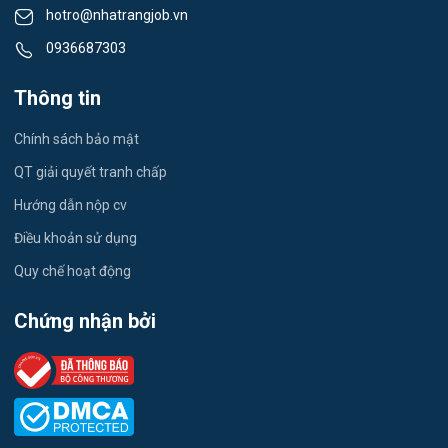
hotro@nhatrangjob.vn
Việc làm Xã Bắc Khánh Vĩnh
Tiếng Nhật
0936687303
Việc làm Xã Trung Khánh Vĩnh
Du lịch
Thông tin
Việc làm Xã Tây Khánh Vĩnh
Công nhân
Chính sách bảo mật
Việc làm Xã Nam Khánh Vĩnh
QT giải quyết tranh chấp
Việc làm Xã Tây Khánh Sơn
Hướng dẫn nộp cv
Điều khoản sử dụng
Việc làm Xã Đông Khánh Sơn
Quy chế hoạt động
Việc làm Xã Ninh Phước
Chứng nhận bởi
Việc làm Xã Phước Hữu
Việc làm Xã Phước Hậu
Việc làm Xã Thuận Nam