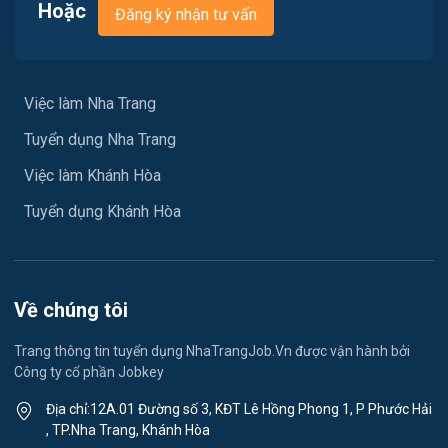
Việc làm Xã Tu Bông
Hoặc
Đăng ký nhận tư vấn
Vận chuyển / Giao nhận / Kho vận
Việc làm Xã Đại Lãnh
Xây dựng
Việc làm Xã Diên Lạc
Việc làm Nha Trang
Y tế / Chăm sóc sức khỏe
Tuyển dụng Nha Trang
Việc làm Xã Diên Điền
Ngành khác
Việc làm Khánh Hòa
Việc làm Xã Diên Lâm
May mặc
Tuyển dụng Khánh Hòa
Việc làm Xã Diên Thọ
Vệ sinh công nghiệp
Việc làm Xã Suối Hiệp
Lễ tân
Về chúng tôi
Việc làm Xã Suối Dầu
Spa & Massage
Trang thông tin tuyển dụng NhaTrangJob.Vn được vận hành bởi
Công ty cổ phần Jobkey
Việc làm Xã Cam Hiệp
Thể dục - thể thao
Địa chỉ:12A.01 Đường số 3, KĐT Lê Hồng Phong 1, P Phước Hải
Việc làm Xã Cam An
, TP.Nha Trang, Khánh Hòa
Lái xe