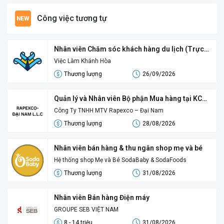
Công việc tương tự
Nhân viên Chăm sóc khách hàng du lịch (Trực
Hotline) tại Nha Trang
Việc Làm Khánh Hòa
Thương lượng
26/09/2026
Quản lý và Nhân viên Bộ phận Mua hàng tại KCN
suối Dầu
Công Ty TNHH MTV Rapexco – Đại Nam
Thương lượng
28/08/2026
Nhân viên bán hàng & thu ngân shop mẹ và bé
Hệ thống shop Mẹ và Bé SodaBaby & SodaFoods
Thương lượng
31/08/2026
Nhân viên Bán hàng Điện máy
GROUPE SEB VIỆT NAM
8 - 14 triệu
31/08/2026