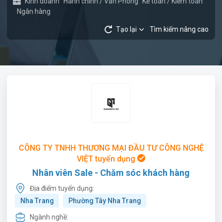
Kinh doanh
Hành chính / Văn Phòng
Kế toán / Kiểm toán
Ngân hàng
Tạo lại
Tìm kiếm nâng cao
CÔNG TY TNHH THƯƠNG MẠI ĐẦU TƯ CÔNG NGHỆ
VIỆT tuyển dụng
Nhân viên Sale - Chăm sóc khách hàng
Địa điểm tuyển dụng:
Nha Trang
Phường Tây Nha Trang
Ngành nghề: