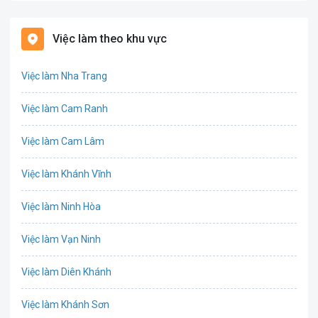
Bảo hiểm
Việc làm theo khu vực
Bất động sản
Việc làm Nha Trang
Biên phiên dịch
Việc làm Cam Ranh
Bưu chính viễn thông
Việc làm Cam Lâm
Chứng khoán
Việc làm Khánh Vĩnh
CNTT - Phần mềm
Việc làm Ninh Hòa
Công nghệ sinh học
Việc làm Vạn Ninh
Công nghệ thực phẩm / Dinh dưỡng
Việc làm Diên Khánh
Cơ khí / Ô tô / Tự động hóa
Việc làm Khánh Sơn
Tổ Chức Sự Kiện / Du Lịch