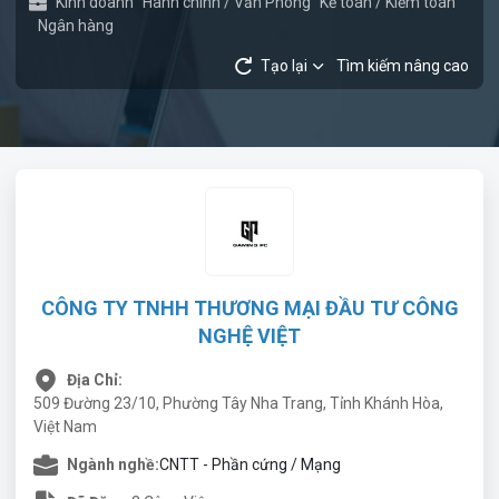
Kinh doanh
Hành chính / Văn Phòng
Kế toán / Kiểm toán
Ngân hàng
Tạo lại
Tìm kiếm nâng cao
CÔNG TY TNHH THƯƠNG MẠI ĐẦU TƯ CÔNG
NGHỆ VIỆT
Địa Chỉ:
509 Đường 23/10, Phường Tây Nha Trang, Tỉnh Khánh Hòa,
Việt Nam
Ngành nghề:
CNTT - Phần cứng / Mạng