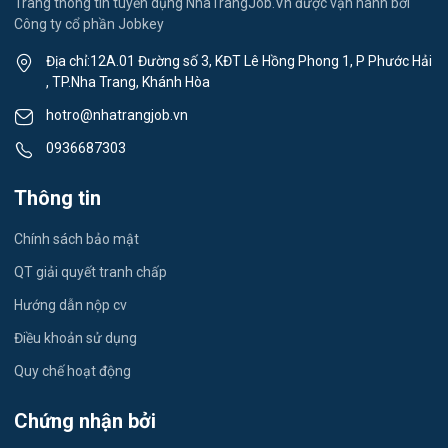
Trang thông tin tuyển dụng NhaTrangJob.Vn được vận hành bởi
Công ty cổ phần Jobkey
Việc làm Xã Cam Hiệp
Thể dục - thể thao
Địa chỉ:12A.01 Đường số 3, KĐT Lê Hồng Phong 1, P Phước Hải
Việc làm Xã Cam An
, TP.Nha Trang, Khánh Hòa
Lái xe
hotro@nhatrangjob.vn
Việc làm Xã Bắc Khánh Vĩnh
Tiếng Nhật
0936687303
Việc làm Xã Trung Khánh Vĩnh
Du lịch
Thông tin
Việc làm Xã Tây Khánh Vĩnh
Công nhân
Chính sách bảo mật
Việc làm Xã Nam Khánh Vĩnh
QT giải quyết tranh chấp
Việc làm Xã Tây Khánh Sơn
Hướng dẫn nộp cv
Điều khoản sử dụng
Việc làm Xã Đông Khánh Sơn
Quy chế hoạt động
Việc làm Xã Ninh Phước
Chứng nhận bởi
Việc làm Xã Phước Hữu