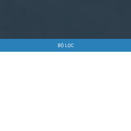
BỘ LỌC
Trang chủ
Việc làm
Việc làm Biên phiên dịch tại Khánh Hòa
Việc làm Biên phiên dịch tại Khánh Hòa
Danh sách việc làm Biên phiên dịch tại Khánh Hòa đang được
tuyển dụng
Mặc định