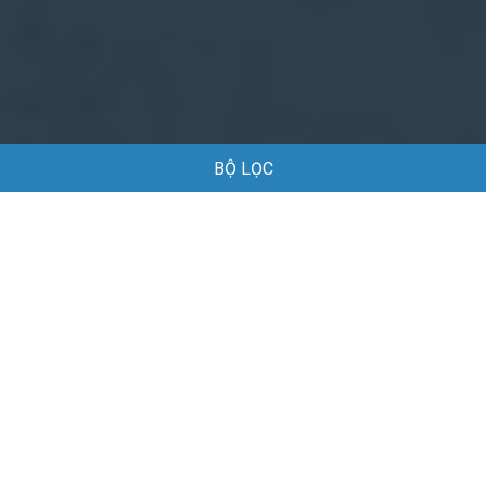
BỘ LỌC
Trang chủ
Việc làm
Việc làm May mặc tại Khánh Hòa
Việc làm May mặc tại Khánh Hòa
Danh sách việc làm May mặc tại Khánh Hòa đang được tuyển
dụng
Mặc định