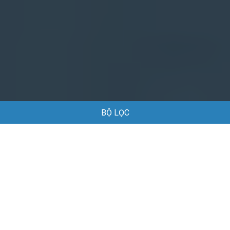
BỘ LỌC
Trang chủ
Việc làm
Việc làm tại Nha Trang Khánh Hòa
Việc làm tại Nha Trang Khánh Hòa
Danh sách việc làm tại Nha Trang Khánh Hòa đang được
tuyển dụng
Mặc định
Thợ lắp đặt máy lọc nước