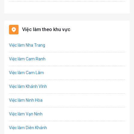
Bán hàng
Bảo hiểm
Việc làm theo khu vực
Bất động sản
Việc làm Nha Trang
Biên phiên dịch
Việc làm Cam Ranh
Bưu chính viễn thông
Việc làm Cam Lâm
Chứng khoán
Việc làm Khánh Vĩnh
CNTT - Phần mềm
Việc làm Ninh Hòa
Công nghệ sinh học
Việc làm Vạn Ninh
Công nghệ thực phẩm / Dinh dưỡng
Việc làm Diên Khánh
Cơ khí / Ô tô / Tự động hóa