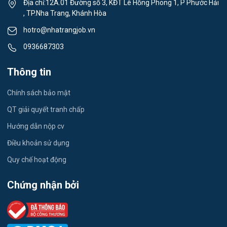
Địa chỉ:12A.01 Đường số 3, KĐT Lê Hồng Phong 1, P Phước Hải
Việc làm Xã Cam An
, TP.Nha Trang, Khánh Hòa
Lái xe
hotro@nhatrangjob.vn
Việc làm Xã Bắc Khánh Vĩnh
Tiếng Nhật
0936687303
Việc làm Xã Trung Khánh Vĩnh
Du lịch
Thông tin
Việc làm Xã Tây Khánh Vĩnh
Công nhân
Chính sách bảo mật
Việc làm Xã Nam Khánh Vĩnh
QT giải quyết tranh chấp
Việc làm Xã Tây Khánh Sơn
Hướng dẫn nộp cv
Điều khoản sử dụng
Việc làm Xã Đông Khánh Sơn
Quy chế hoạt động
Việc làm Xã Ninh Phước
Chứng nhận bởi
Việc làm Xã Phước Hữu
Việc làm Xã Phước Hậu