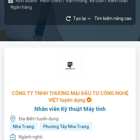
Kinh doanh
Hành chính / Văn Phòng
Kế toán / Kiểm toán
Ngân hàng
Tạo lại
Tìm kiếm nâng cao
CÔNG TY TNHH THƯƠNG MẠI ĐẦU TƯ CÔNG NGHỆ
VIỆT tuyển dụng
Nhân viên Kỹ thuật Máy tính
Địa điểm tuyển dụng:
Nha Trang
Phường Tây Nha Trang
Ngành nghề: