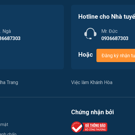
Hotline cho Nhà tuy
. Ngà
Mr. Đức
36687303
0936687303
Hoặc
Đăng ký nhận t
ha Trang
Việc làm Khánh Hòa
Chứng nhận bởi
 mật
ranh chấp