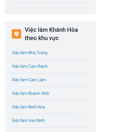
Bán hàng
Bảo hiểm
Việc làm Khánh Hòa
Bất động sản
theo khu vực
Biên phiên dịch
Việc làm Nha Trang
Bưu chính viễn thông
Việc làm Cam Ranh
Chứng khoán
Việc làm Cam Lâm
CNTT - Phần mềm
Việc làm Khánh Vĩnh
Công nghệ sinh học
Việc làm Ninh Hòa
Công nghệ thực phẩm / Dinh dưỡng
Việc làm Vạn Ninh
Cơ khí / Ô tô / Tự động hóa