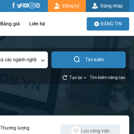
Đăng ký
Đăng nhập
Bảng giá
Liên hệ
ĐĂNG TIN
cả các ngành nghề
Tìm kiếm
Tạo lại
Tìm kiếm nâng cao
:
Thương lượng
Lưu công việc