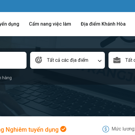
yển dụng
Cẩm nang việc làm
Địa điểm Khánh Hòa
Tất cả các địa điểm
Tất 
n hàng
g Nghiêm tuyển dụng
Mức lương