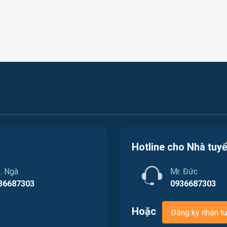
Hotline cho Nhà tuy
. Ngà
Mr. Đức
36687303
0936687303
Hoặc
Đăng ký nhận t