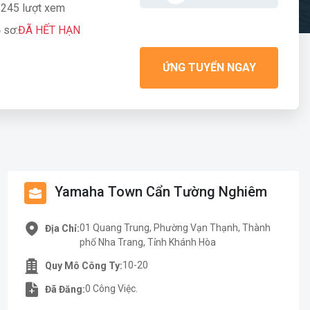
245 lượt xem
 sơ:
ĐÃ HẾT HẠN
ỨNG TUYỂN NGAY
Yamaha Town Cẩn Tường Nghiêm
01 Quang Trung, Phường Vạn Thạnh, Thành
Địa Chỉ:
phố Nha Trang, Tỉnh Khánh Hòa
10-20
Quy Mô Công Ty:
0 Công Việc.
Đã Đăng: