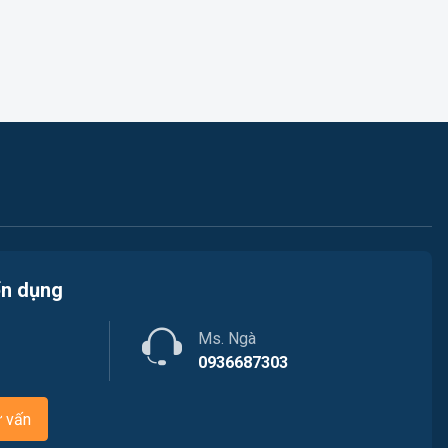
Việc làm Phường Cam Linh
Ngân hàng
Việc làm Xã Nam Cam Ranh
Nhà hàng / Khách sạn
Việc làm Phường Hòa Thắng
Nhân sự
Việc làm Xã Bắc Ninh Hòa
Nội ngoại thất
Việc làm Xã Tân Định
Nông - Lâm - Thủy Sản
Việc làm Xã Nam Ninh Hòa
Quản lý chất lượng (QA/QC)
ển dụng
Việc làm Xã Tây Ninh Hòa
Truyền Hình / Quảng Cáo Marketing
Việc làm Xã Hòa Trí
Ms. Ngà
Sản xuất / Vận hành sản xuất
0936687303
Việc làm Xã Vạn Hưng
Tài chính / Đầu tư
ư vấn
Việc làm Xã Vạn Thắng
Tư vấn / Chăm Sóc Khách Hàng