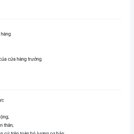
 hàng.
của cửa hàng trưởng.
ực
động;
n thân;
n cứ trên toàn bộ lương cơ bản;