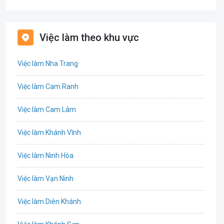
Bán hàng
Bảo hiểm
Việc làm theo khu vực
Bất động sản
Việc làm Nha Trang
Biên phiên dịch
Việc làm Cam Ranh
Bưu chính viễn thông
Việc làm Cam Lâm
Chứng khoán
Việc làm Khánh Vĩnh
CNTT - Phần mềm
Việc làm Ninh Hòa
Công nghệ sinh học
Việc làm Vạn Ninh
Công nghệ thực phẩm / Dinh dưỡng
Việc làm Diên Khánh
Cơ khí / Ô tô / Tự động hóa