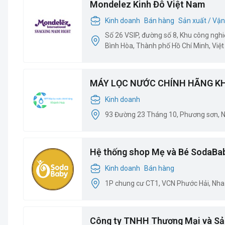
Mondelez Kinh Đô Việt Nam
Kinh doanh
Bán hàng
Sản xuất / Vận
Số 26 VSIP, đường số 8, Khu công ngh
Bình Hòa, Thành phố Hồ Chí Minh, Việ
MÁY LỌC NƯỚC CHÍNH HÃNG K
Kinh doanh
93 Đường 23 Tháng 10, Phương sơn, 
Hệ thống shop Mẹ và Bé SodaBa
Kinh doanh
Bán hàng
1P chung cư CT1, VCN Phước Hải, Nha
Công ty TNHH Thương Mại và Sả