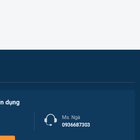
Kế toán / Kiểm toán
Việc làm Phường Tây Nha Trang
Lao Động Phổ Thông
Việc làm Phường Nam Nha Trang
Luật / Pháp lý
Việc làm Phường Bắc Cam Ranh
Mỹ thuật / Kiến trúc / Thiết kế
Việc làm Phường Cam Linh
Ngân hàng
Việc làm Xã Nam Cam Ranh
Nhà hàng / Khách sạn
Việc làm Phường Hòa Thắng
Nhân sự
Việc làm Xã Bắc Ninh Hòa
ển dụng
Nội ngoại thất
Việc làm Xã Tân Định
Nông - Lâm - Thủy Sản
Ms. Ngà
0936687303
Việc làm Xã Nam Ninh Hòa
Quản lý chất lượng (QA/QC)
Việc làm Xã Tây Ninh Hòa