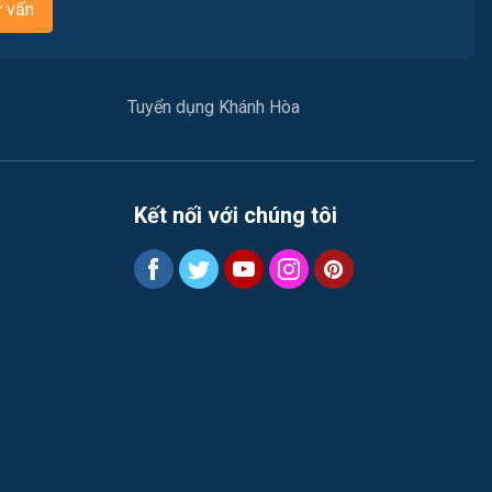
ư vấn
Truyền Hình / Quảng Cáo Marketing
Việc làm Xã Hòa Trí
Sản xuất / Vận hành sản xuất
Việc làm Xã Vạn Hưng
Tuyển dụng Khánh Hòa
Tài chính / Đầu tư
Việc làm Xã Vạn Thắng
Tư vấn / Chăm Sóc Khách Hàng
Việc làm Xã Tu Bông
Kết nối với chúng tôi
Vận chuyển / Giao nhận / Kho vận
Việc làm Xã Đại Lãnh
Xây dựng
Việc làm Xã Diên Lạc
Y tế / Chăm sóc sức khỏe
Việc làm Xã Diên Điền
Ngành khác
Việc làm Xã Diên Lâm
May mặc
Việc làm Xã Diên Thọ
Vệ sinh công nghiệp