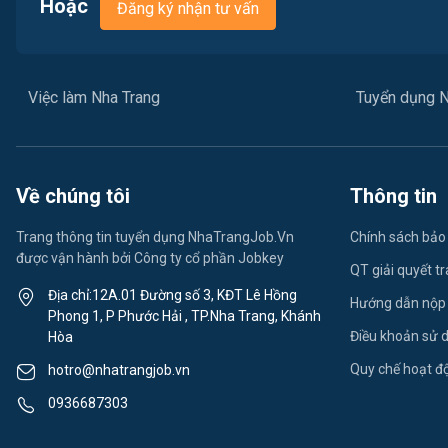
Hoặc
Đăng ký nhận tư vấn
Việc làm Nha Trang
Tuyển dụng N
Về chúng tôi
Thông tin
Trang thông tin tuyển dụng NhaTrangJob.Vn
Chính sách bảo
được vận hành bởi Công ty cổ phần Jobkey
QT giải quyết t
Địa chỉ:12A.01 Đường số 3, KĐT Lê Hồng
Hướng dẫn nộp
Phong 1, P Phước Hải , TP.Nha Trang, Khánh
Điều khoản sử 
Hòa
Quy chế hoạt đ
hotro@nhatrangjob.vn
0936687303