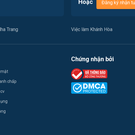
Hoặc
Đăng ký nhận t
ha Trang
Việc làm Khánh Hòa
Chứng nhận bởi
 mật
ranh chấp
 cv
dụng
ộng