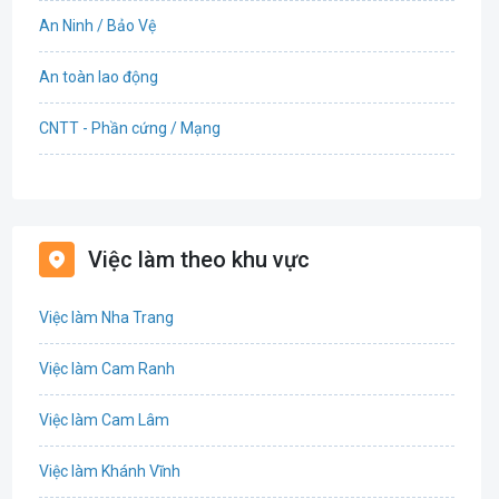
An Ninh / Bảo Vệ
An toàn lao động
CNTT - Phần cứng / Mạng
Bán hàng
Bảo hiểm
Việc làm theo khu vực
Bất động sản
Việc làm Nha Trang
Biên phiên dịch
Việc làm Cam Ranh
Bưu chính viễn thông
Việc làm Cam Lâm
Chứng khoán
Việc làm Khánh Vĩnh
CNTT - Phần mềm