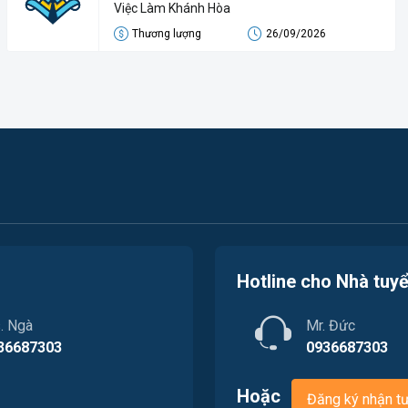
Nha Trang
Việc Làm Khánh Hòa
Thương lượng
26/09/2026
Hotline cho Nhà tuy
. Ngà
Mr. Đức
36687303
0936687303
Hoặc
Đăng ký nhận t