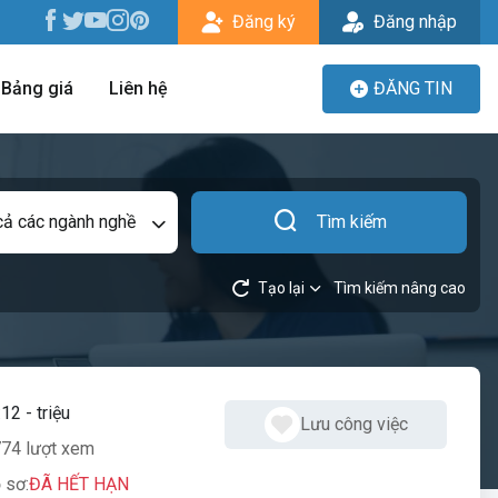
Đăng ký
Đăng nhập
Bảng giá
Liên hệ
ĐĂNG TIN
cả các ngành nghề
Tìm kiếm
Tạo lại
Tìm kiếm nâng cao
:
12 - triệu
Lưu công việc
74 lượt xem
 sơ:
ĐÃ HẾT HẠN