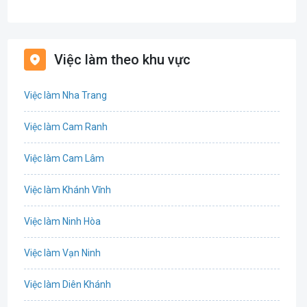
Bán hàng
Bảo hiểm
Việc làm theo khu vực
Bất động sản
Việc làm Nha Trang
Biên phiên dịch
Việc làm Cam Ranh
Bưu chính viễn thông
Việc làm Cam Lâm
Chứng khoán
Việc làm Khánh Vĩnh
CNTT - Phần mềm
Việc làm Ninh Hòa
Công nghệ sinh học
Việc làm Vạn Ninh
Công nghệ thực phẩm / Dinh dưỡng
Việc làm Diên Khánh
Cơ khí / Ô tô / Tự động hóa