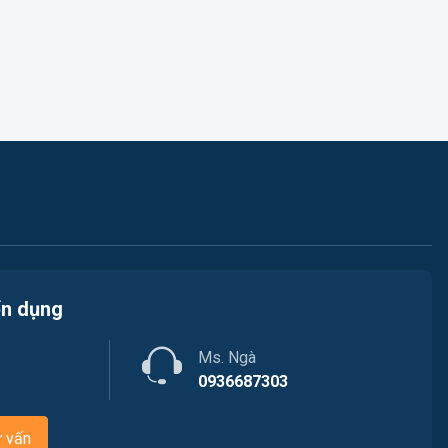
Việc làm Phường Cam Linh
Ngân hàng
Việc làm Xã Nam Cam Ranh
Nhà hàng / Khách sạn
Việc làm Phường Hòa Thắng
Nhân sự
Việc làm Xã Bắc Ninh Hòa
Nội ngoại thất
Việc làm Xã Tân Định
Nông - Lâm - Thủy Sản
Việc làm Xã Nam Ninh Hòa
Quản lý chất lượng (QA/QC)
Việc làm Xã Tây Ninh Hòa
ển dụng
Truyền Hình / Quảng Cáo Marketing
Việc làm Xã Hòa Trí
Ms. Ngà
Sản xuất / Vận hành sản xuất
0936687303
Việc làm Xã Vạn Hưng
Tài chính / Đầu tư
ư vấn
Việc làm Xã Vạn Thắng