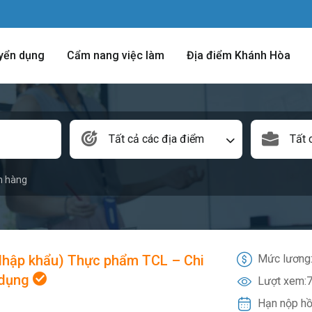
yển dụng
Cẩm nang việc làm
Địa điểm Khánh Hòa
Tất cả các địa điểm
Tất 
n hàng
Nhập khẩu) Thực phẩm TCL – Chi
Mức lương
 dụng
Lượt xem:
7
Hạn nộp hồ