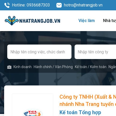
Hotline: 0936687303
hotro@nhatrangjob.vn
Việc làm
Nhà tu
Kinh doanh
Hành chính / Văn Phòng
Kế toán / Kiểm toán
Ngâ
Công ty TNHH (Xuất & 
nhánh Nha Trang tuyển
Kế toán Tổng hợp