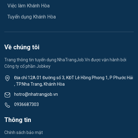
Ngành khác
Việc làm Khánh Hòa
Việc làm Xã Diên Lâm
May mặc
Tuyển dụng Khánh Hòa
Việc làm Xã Diên Thọ
Vệ sinh công nghiệp
Việc làm Xã Suối Hiệp
Lễ tân
Về chúng tôi
Việc làm Xã Suối Dầu
Spa & Massage
Trang thông tin tuyển dụng NhaTrangJob.Vn được vận hành bởi
Công ty cổ phần Jobkey
Việc làm Xã Cam Hiệp
Thể dục - thể thao
Địa chỉ:12A.01 Đường số 3, KĐT Lê Hồng Phong 1, P Phước Hải
Việc làm Xã Cam An
, TP.Nha Trang, Khánh Hòa
Lái xe
hotro@nhatrangjob.vn
Việc làm Xã Bắc Khánh Vĩnh
Tiếng Nhật
0936687303
Việc làm Xã Trung Khánh Vĩnh
Du lịch
Thông tin
Việc làm Xã Tây Khánh Vĩnh
Công nhân
Chính sách bảo mật
Việc làm Xã Nam Khánh Vĩnh