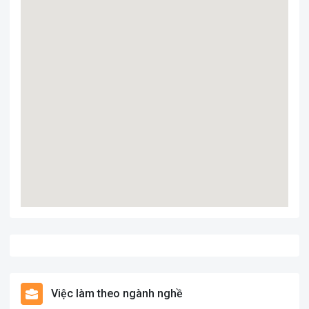
Nếu bạn đang tìm việc làm tại Nha Trang, đặc biệt là việc làm
trong lĩnh vực
Hàng tiêu dùng, chuyên cung cấp thực phẩm,
bánh kẹo
, thì
CÔNG TY CỔ PHẦN MONDELEZ KINH ĐÔ VIỆT
NAM
là lựa chọn phù hợp nhất. Hãy theo dõi thông tin tuyển
dụng của công ty tại NHATRANGJOB để cập nhật việc làm mới
nhất.
Việc làm theo ngành nghề