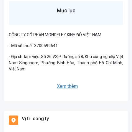
Mục lục
CÔNG TY CỔ PHẦN MONDELEZ KINH ĐÔ VIỆT NAM
- Mã số thuế:
3700599641
- Địa chỉ làm việc: Số 26 VSIP, đường số 8, Khu công nghiệp Việt
Nam-Singapore, Phường Bình Hòa, Thành phố Hồ Chí Minh,
Việt Nam
- Ngành nghề kinh doanh:
là doanh nghiệp hoạt động trong
Xem thêm
lĩnh vực Hàng tiêu dùng, chuyên cung cấp thực phẩm, bánh
kẹo đến thị trường toàn quốc
Hiện tại, Công ty thường xuyên tuyển các vị trí như:
- Nhân viên sale thị trường tại Nha Trang,
Ninh Diêm, Tu Bông,
Vị trí công ty
Ninh Phụng, Ninh Hoa, Hiền Lương
- ...............