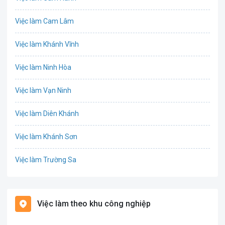
Bưu chính viễn thông
Việc làm Cam Lâm
Chứng khoán
Việc làm Khánh Vĩnh
CNTT - Phần mềm
Việc làm Ninh Hòa
Công nghệ sinh học
Việc làm Vạn Ninh
Công nghệ thực phẩm / Dinh dưỡng
Việc làm Diên Khánh
Cơ khí / Ô tô / Tự động hóa
Việc làm Khánh Sơn
Tổ Chức Sự Kiện / Du Lịch
Việc làm Trường Sa
Điện / Điện tử / Điện lạnh
Việc làm Phường Ba Ngòi
Giáo dục / Đào tạo
Việc làm theo khu công nghiệp
Việc làm Phường Cam Nghĩa
Hàng hải / Hàng không