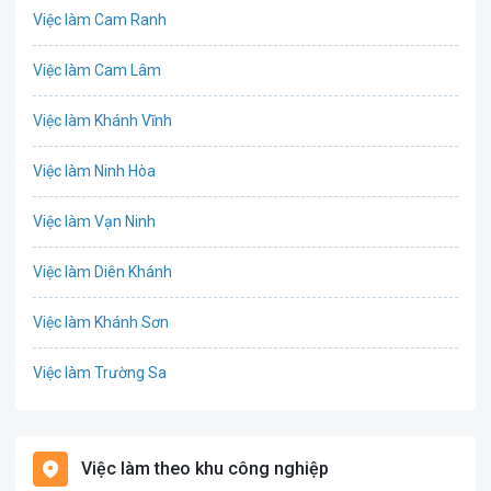
Việc làm Cam Ranh
Bưu chính viễn thông
Việc làm Cam Lâm
Chứng khoán
Việc làm Khánh Vĩnh
CNTT - Phần mềm
Việc làm Ninh Hòa
Công nghệ sinh học
Việc làm Vạn Ninh
Công nghệ thực phẩm / Dinh dưỡng
Việc làm Diên Khánh
Cơ khí / Ô tô / Tự động hóa
Việc làm Khánh Sơn
Tổ Chức Sự Kiện / Du Lịch
Việc làm Trường Sa
Điện / Điện tử / Điện lạnh
Việc làm Phường Ba Ngòi
Giáo dục / Đào tạo
Việc làm theo khu công nghiệp
Việc làm Phường Cam Nghĩa
Hàng hải / Hàng không