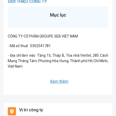
GIỚI THIỆU CÔNG TY
Mục lục
CÔNG TY CỔ PHẦN GROUPE SEB VIỆT NAM
- Mã số thuế: 0302541781
- Địa chỉ làm việc: Tầng 15, Tháp B, Tòa nhà Viettel, 285 Cách
Mạng Tháng Tám, Phường Hòa Hưng, Thành phố Hồ Chí Minh,
Việt Nam
- Ngành nghề kinh doanh:
chuyên cung cấp các sản phẩm gia
Xem thêm
dụng cao cấp như nồi chiên không dầu, máy xay sinh tố, các
dòng sản phẩm về quạt, đồ gia dụng nhà bếp, cùng các sản
phẩm khác của 3 thương hiệu: Tefal, Supor và AsiaVina.
Hiện tại, Công ty thường xuyên tuyển các vị trí như:
Vị trí công ty
- Nhân viên bán hàng điện máy tại Nha Trang