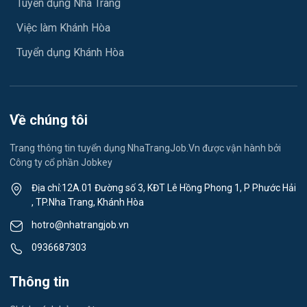
Tuyển dụng Nha Trang
Việc làm Xã Diên Điền
Ngành khác
Việc làm Khánh Hòa
Việc làm Xã Diên Lâm
May mặc
Tuyển dụng Khánh Hòa
Việc làm Xã Diên Thọ
Vệ sinh công nghiệp
Việc làm Xã Suối Hiệp
Lễ tân
Về chúng tôi
Việc làm Xã Suối Dầu
Spa & Massage
Trang thông tin tuyển dụng NhaTrangJob.Vn được vận hành bởi
Công ty cổ phần Jobkey
Việc làm Xã Cam Hiệp
Thể dục - thể thao
Địa chỉ:12A.01 Đường số 3, KĐT Lê Hồng Phong 1, P Phước Hải
Việc làm Xã Cam An
, TP.Nha Trang, Khánh Hòa
Lái xe
hotro@nhatrangjob.vn
Việc làm Xã Bắc Khánh Vĩnh
Tiếng Nhật
0936687303
Việc làm Xã Trung Khánh Vĩnh
Du lịch
Thông tin
Việc làm Xã Tây Khánh Vĩnh
Công nhân