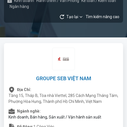
Kinh doanh
Hành chính / Văn Phòng
Kế toán / Kiểm toán
Ngân hàng
Tạo lại
Tìm kiếm nâng cao
GROUPE SEB VIỆT NAM
Địa Chỉ:
Tầng 15, Tháp B, Tòa nhà Viettel, 285 Cách Mạng Tháng Tám,
Phường Hòa Hưng, Thành phố Hồ Chí Minh, Việt Nam
Ngành nghề:
Kinh doanh, Bán hàng, Sản xuất / Vận hành sản xuất
Đã Đăng:
1 Công Việc.