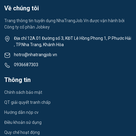
Lễ tân
Về chúng tôi
Việc làm Xã Suối Dầu
Spa & Massage
Trang thông tin tuyển dụng NhaTrangJob.Vn được vận hành bởi
Công ty cổ phần Jobkey
Việc làm Xã Cam Hiệp
Thể dục - thể thao
Địa chỉ:12A.01 Đường số 3, KĐT Lê Hồng Phong 1, P Phước Hải
Việc làm Xã Cam An
, TP.Nha Trang, Khánh Hòa
Lái xe
hotro@nhatrangjob.vn
Việc làm Xã Bắc Khánh Vĩnh
Tiếng Nhật
0936687303
Việc làm Xã Trung Khánh Vĩnh
Du lịch
Thông tin
Việc làm Xã Tây Khánh Vĩnh
Công nhân
Chính sách bảo mật
Việc làm Xã Nam Khánh Vĩnh
QT giải quyết tranh chấp
Việc làm Xã Tây Khánh Sơn
Hướng dẫn nộp cv
Điều khoản sử dụng
Việc làm Xã Đông Khánh Sơn
Quy chế hoạt động