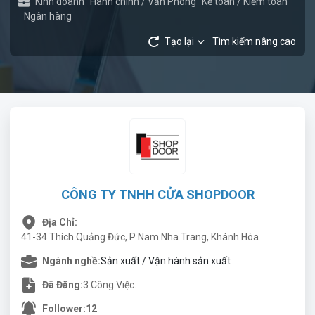
Kinh doanh
Hành chính / Văn Phòng
Kế toán / Kiểm toán
Ngân hàng
Tạo lại
Tìm kiếm nâng cao
CÔNG TY TNHH CỬA SHOPDOOR
Địa Chỉ:
41-34 Thích Quảng Đức, P Nam Nha Trang, Khánh Hòa
Ngành nghề:
Sản xuất / Vận hành sản xuất
Đã Đăng:
3 Công Việc.
Follower:
12