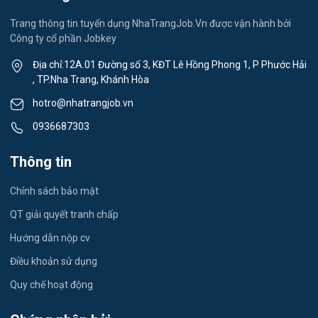
Việc làm Xã Suối Dầu
Spa & Massage
Trang thông tin tuyển dụng NhaTrangJob.Vn được vận hành bởi
Công ty cổ phần Jobkey
Việc làm Xã Cam Hiệp
Thể dục - thể thao
Địa chỉ:12A.01 Đường số 3, KĐT Lê Hồng Phong 1, P Phước Hải
Việc làm Xã Cam An
, TP.Nha Trang, Khánh Hòa
Lái xe
hotro@nhatrangjob.vn
Việc làm Xã Bắc Khánh Vĩnh
Tiếng Nhật
0936687303
Việc làm Xã Trung Khánh Vĩnh
Du lịch
Thông tin
Việc làm Xã Tây Khánh Vĩnh
Công nhân
Chính sách bảo mật
Việc làm Xã Nam Khánh Vĩnh
QT giải quyết tranh chấp
Việc làm Xã Tây Khánh Sơn
Hướng dẫn nộp cv
Điều khoản sử dụng
Việc làm Xã Đông Khánh Sơn
Quy chế hoạt động
Việc làm Xã Ninh Phước