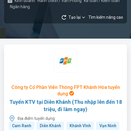
Kinh doanh
Hành chính / Văn Phòng
Kế toán / Kiểm toán
Ngân hàng
Tạo lại
Tìm kiếm nâng cao
Công ty Cổ Phần Viễn Thông FPT Khánh Hòa tuyển
dụng
Tuyển KTV tại Diên Khánh (Thu nhập lên đến 18
triệu, đi làm ngay)
Địa điểm tuyển dụng:
Cam Ranh
Diên Khánh
Khánh Vĩnh
Vạn Ninh