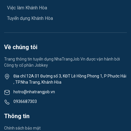
Ngành khác
Việc làm Khánh Hòa
Việc làm Xã Diên Lâm
May mặc
Tuyển dụng Khánh Hòa
Việc làm Xã Diên Thọ
Vệ sinh công nghiệp
Việc làm Xã Suối Hiệp
Lễ tân
Về chúng tôi
Việc làm Xã Suối Dầu
Spa & Massage
Trang thông tin tuyển dụng NhaTrangJob.Vn được vận hành bởi
Công ty cổ phần Jobkey
Việc làm Xã Cam Hiệp
Thể dục - thể thao
Địa chỉ:12A.01 Đường số 3, KĐT Lê Hồng Phong 1, P Phước Hải
Việc làm Xã Cam An
, TP.Nha Trang, Khánh Hòa
Lái xe
hotro@nhatrangjob.vn
Việc làm Xã Bắc Khánh Vĩnh
Tiếng Nhật
0936687303
Việc làm Xã Trung Khánh Vĩnh
Du lịch
Thông tin
Việc làm Xã Tây Khánh Vĩnh
Công nhân
Chính sách bảo mật