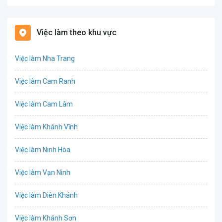
Bảo hiểm
Việc làm theo khu vực
Bất động sản
Việc làm Nha Trang
Biên phiên dịch
Việc làm Cam Ranh
Bưu chính viễn thông
Việc làm Cam Lâm
Chứng khoán
Việc làm Khánh Vĩnh
CNTT - Phần mềm
Việc làm Ninh Hòa
Công nghệ sinh học
Việc làm Vạn Ninh
Công nghệ thực phẩm / Dinh dưỡng
Việc làm Diên Khánh
Cơ khí / Ô tô / Tự động hóa
Việc làm Khánh Sơn