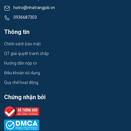
hotro@nhatrangjob.vn
Việc làm Xã Bắc Khánh Vĩnh
Tiếng Nhật
0936687303
Việc làm Xã Trung Khánh Vĩnh
Du lịch
Thông tin
Việc làm Xã Tây Khánh Vĩnh
Công nhân
Chính sách bảo mật
Việc làm Xã Nam Khánh Vĩnh
QT giải quyết tranh chấp
Việc làm Xã Tây Khánh Sơn
Hướng dẫn nộp cv
Điều khoản sử dụng
Việc làm Xã Đông Khánh Sơn
Quy chế hoạt động
Việc làm Xã Ninh Phước
Chứng nhận bởi
Việc làm Xã Phước Hữu
Việc làm Xã Phước Hậu
Việc làm Xã Thuận Nam