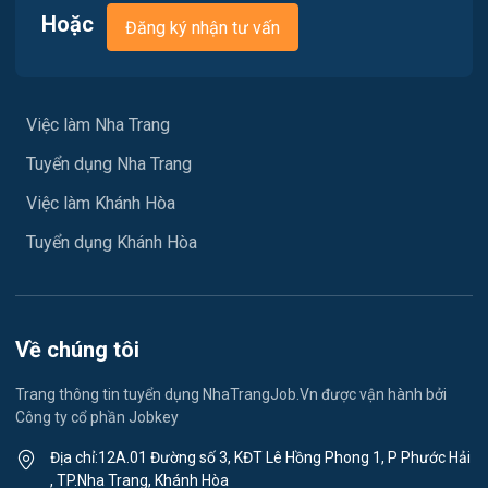
Việc làm Xã Tu Bông
Hoặc
Đăng ký nhận tư vấn
Vận chuyển / Giao nhận / Kho vận
Việc làm Xã Đại Lãnh
Xây dựng
Việc làm Xã Diên Lạc
Việc làm Nha Trang
Y tế / Chăm sóc sức khỏe
Tuyển dụng Nha Trang
Việc làm Xã Diên Điền
Ngành khác
Việc làm Khánh Hòa
Việc làm Xã Diên Lâm
May mặc
Tuyển dụng Khánh Hòa
Việc làm Xã Diên Thọ
Vệ sinh công nghiệp
Việc làm Xã Suối Hiệp
Lễ tân
Về chúng tôi
Việc làm Xã Suối Dầu
Spa & Massage
Trang thông tin tuyển dụng NhaTrangJob.Vn được vận hành bởi
Công ty cổ phần Jobkey
Việc làm Xã Cam Hiệp
Thể dục - thể thao
Địa chỉ:12A.01 Đường số 3, KĐT Lê Hồng Phong 1, P Phước Hải
Việc làm Xã Cam An
, TP.Nha Trang, Khánh Hòa
Lái xe