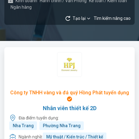
Kinh doanh
Hành chính / Văn Phòng
Kế toán / Kiểm toán
Ngân hàng
Tạo lại
Tìm kiếm nâng cao
Công ty TNHH vàng và đá quý Hồng Phát tuyển dụng
Nhân viên thiết kế 2D
Địa điểm tuyển dụng:
Nha Trang
Phường Nha Trang
Ngành nghề:
Mỹ thuật / Kiến trúc / Thiết kế