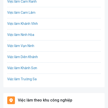
Việc làm Cam Ranh
Bưu chính viễn thông
Việc làm Cam Lâm
Chứng khoán
Việc làm Khánh Vĩnh
CNTT - Phần mềm
Việc làm Ninh Hòa
Công nghệ sinh học
Việc làm Vạn Ninh
Công nghệ thực phẩm / Dinh dưỡng
Việc làm Diên Khánh
Cơ khí / Ô tô / Tự động hóa
Việc làm Khánh Sơn
Tổ Chức Sự Kiện / Du Lịch
Việc làm Trường Sa
Điện / Điện tử / Điện lạnh
Việc làm Phường Ba Ngòi
Giáo dục / Đào tạo
Việc làm theo khu công nghiệp
Việc làm Phường Cam Nghĩa
Hàng hải / Hàng không