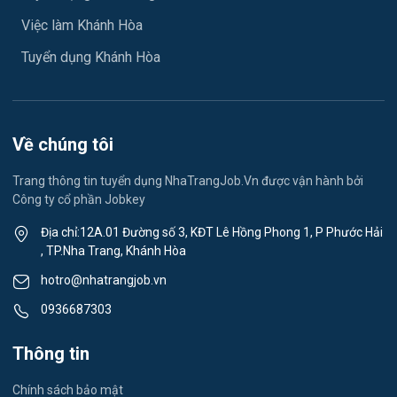
Ngành khác
Việc làm Khánh Hòa
Việc làm Xã Diên Lâm
May mặc
Tuyển dụng Khánh Hòa
Việc làm Xã Diên Thọ
Vệ sinh công nghiệp
Việc làm Xã Suối Hiệp
Lễ tân
Về chúng tôi
Việc làm Xã Suối Dầu
Spa & Massage
Trang thông tin tuyển dụng NhaTrangJob.Vn được vận hành bởi
Công ty cổ phần Jobkey
Việc làm Xã Cam Hiệp
Thể dục - thể thao
Địa chỉ:12A.01 Đường số 3, KĐT Lê Hồng Phong 1, P Phước Hải
Việc làm Xã Cam An
, TP.Nha Trang, Khánh Hòa
Lái xe
hotro@nhatrangjob.vn
Việc làm Xã Bắc Khánh Vĩnh
Tiếng Nhật
0936687303
Việc làm Xã Trung Khánh Vĩnh
Du lịch
Thông tin
Việc làm Xã Tây Khánh Vĩnh
Công nhân
Chính sách bảo mật