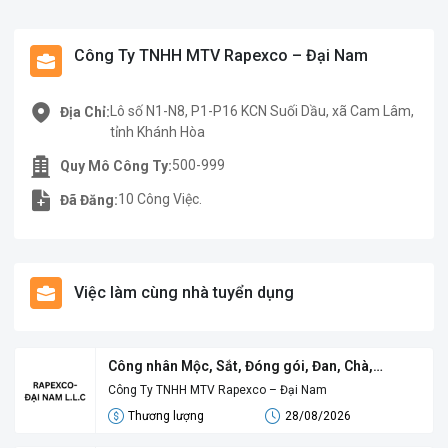
Công Ty TNHH MTV Rapexco – Đại Nam
Lô số N1-N8, P1-P16 KCN Suối Dầu, xã Cam Lâm,
Địa Chỉ:
tỉnh Khánh Hòa
500-999
Quy Mô Công Ty:
10 Công Việc.
Đã Đăng:
Việc làm cùng nhà tuyển dụng
Công nhân Mộc, Sắt, Đóng gói, Đan, Chà,
Finishing
Công Ty TNHH MTV Rapexco – Đại Nam
Thương lượng
28/08/2026