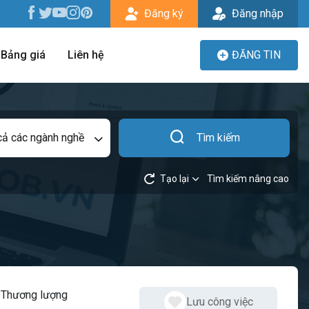
Đăng ký
Đăng nhập
Bảng giá
Liên hệ
ĐĂNG TIN
cả các ngành nghề
Tìm kiếm
Tạo lại
Tìm kiếm nâng cao
:
Thương lượng
Lưu công việc