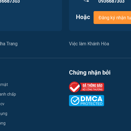
36687303
0936687303
Hoặc
Đăng ký nhận t
ha Trang
Việc làm Khánh Hòa
Chứng nhận bởi
 mật
ranh chấp
 cv
dụng
ộng