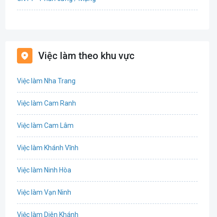
Bán hàng
Bảo hiểm
Việc làm theo khu vực
Bất động sản
Việc làm Nha Trang
Biên phiên dịch
Việc làm Cam Ranh
Bưu chính viễn thông
Việc làm Cam Lâm
Chứng khoán
Việc làm Khánh Vĩnh
CNTT - Phần mềm
Việc làm Ninh Hòa
Công nghệ sinh học
Việc làm Vạn Ninh
Công nghệ thực phẩm / Dinh dưỡng
Việc làm Diên Khánh