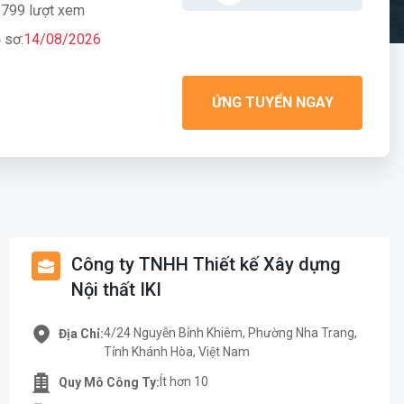
799 lượt xem
 sơ:
14/08/2026
ỨNG TUYỂN NGAY
Công ty TNHH Thiết kế Xây dựng
Nội thất IKI
4/24 Nguyễn Bỉnh Khiêm, Phường Nha Trang,
Địa Chỉ:
Tỉnh Khánh Hòa, Việt Nam
Ít hơn 10
Quy Mô Công Ty: