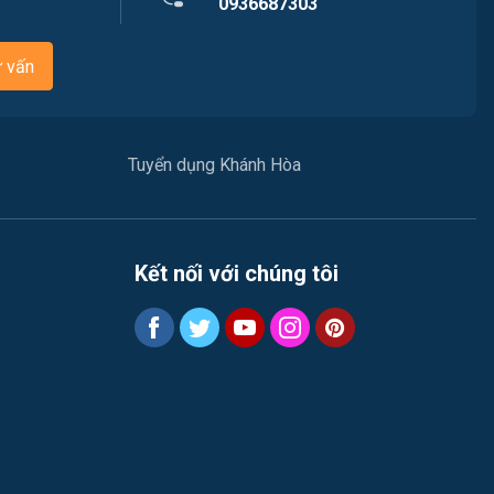
0936687303
Việc làm Xã Vạn Thắng
Tư vấn / Chăm Sóc Khách Hàng
ư vấn
Việc làm Xã Tu Bông
Vận chuyển / Giao nhận / Kho vận
Việc làm Xã Đại Lãnh
Xây dựng
Tuyển dụng Khánh Hòa
Việc làm Xã Diên Lạc
Y tế / Chăm sóc sức khỏe
Việc làm Xã Diên Điền
Ngành khác
Kết nối với chúng tôi
Việc làm Xã Diên Lâm
May mặc
Việc làm Xã Diên Thọ
Vệ sinh công nghiệp
Việc làm Xã Suối Hiệp
Lễ tân
Việc làm Xã Suối Dầu
Spa & Massage
Việc làm Xã Cam Hiệp
Thể dục - thể thao