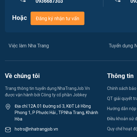
0936687303
09
Hoặc
Đăng ký nhận tư vấn
Việc làm Nha Trang
Tuyển dụng N
Về chúng tôi
Thông tin
Trang thông tin tuyển dụng NhaTrangJob.Vn
Chính sách bảo
được vận hành bởi Công ty cổ phần Jobkey
QT giải quyết t
Địa chỉ:12A.01 Đường số 3, KĐT Lê Hồng
Hướng dẫn nộp
Phong 1, P Phước Hải , TP.Nha Trang, Khánh
Điều khoản sử 
Hòa
Quy chế hoạt đ
hotro@nhatrangjob.vn