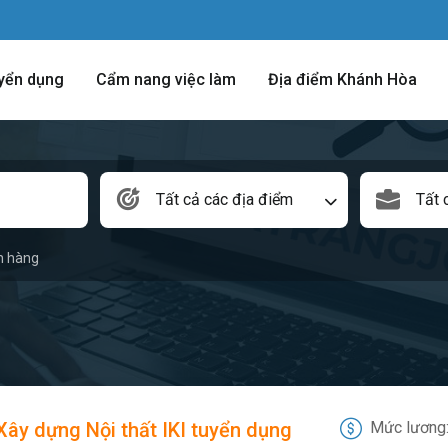
yển dụng
Cẩm nang việc làm
Địa điểm Khánh Hòa
Tất cả các địa điểm
Tất 
n hàng
ây dựng Nội thất IKI tuyển dụng
Mức lương