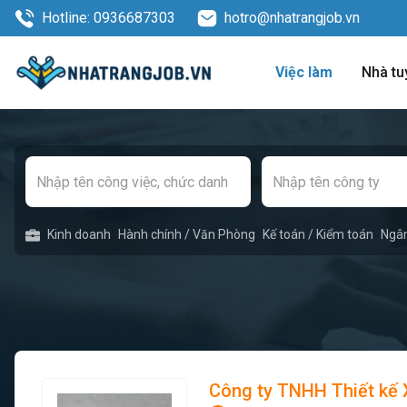
Hotline: 0936687303
hotro@nhatrangjob.vn
Việc làm
Nhà tu
Kinh doanh
Hành chính / Văn Phòng
Kế toán / Kiểm toán
Ngâ
Công ty TNHH Thiết kế X