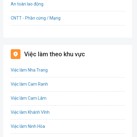
An toàn lao động
CNTT - Phần cứng / Mạng
Bán hàng
Bảo hiểm
Việc làm theo khu vực
Bất động sản
Việc làm Nha Trang
Biên phiên dịch
Việc làm Cam Ranh
Bưu chính viễn thông
Việc làm Cam Lâm
Chứng khoán
Việc làm Khánh Vĩnh
CNTT - Phần mềm
Việc làm Ninh Hòa
Công nghệ sinh học