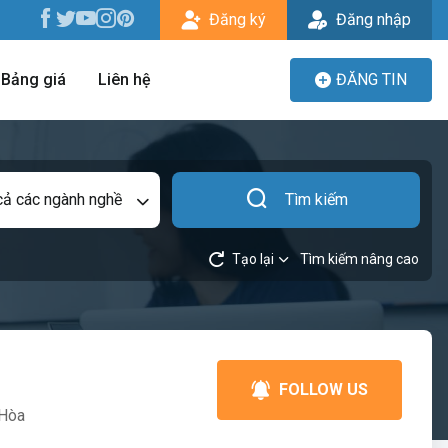
Đăng ký
Đăng nhập
Bảng giá
Liên hệ
ĐĂNG TIN
cả các ngành nghề
Tìm kiếm
Tạo lại
Tìm kiếm nâng cao
FOLLOW US
 Hòa