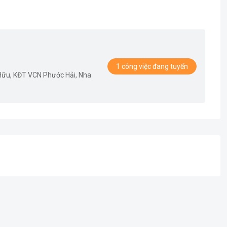
1 công việc đang tuyển
ữu, KĐT VCN Phước Hải, Nha