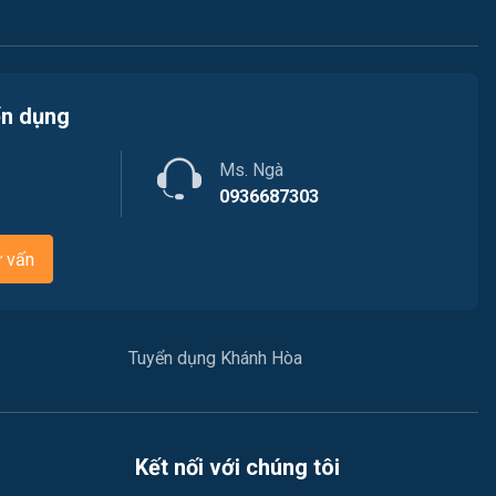
Việc làm Phường Nam Nha Trang
Luật / Pháp lý
Việc làm Phường Bắc Cam Ranh
Mỹ thuật / Kiến trúc / Thiết kế
ển dụng
Việc làm Phường Cam Linh
Ngân hàng
Ms. Ngà
Việc làm Xã Nam Cam Ranh
Nhà hàng / Khách sạn
0936687303
Việc làm Phường Hòa Thắng
Nhân sự
ư vấn
Việc làm Xã Bắc Ninh Hòa
Nội ngoại thất
Việc làm Xã Tân Định
Nông - Lâm - Thủy Sản
Tuyển dụng Khánh Hòa
Việc làm Xã Nam Ninh Hòa
Quản lý chất lượng (QA/QC)
Việc làm Xã Tây Ninh Hòa
Truyền Hình / Quảng Cáo Marketing
Kết nối với chúng tôi
Việc làm Xã Hòa Trí