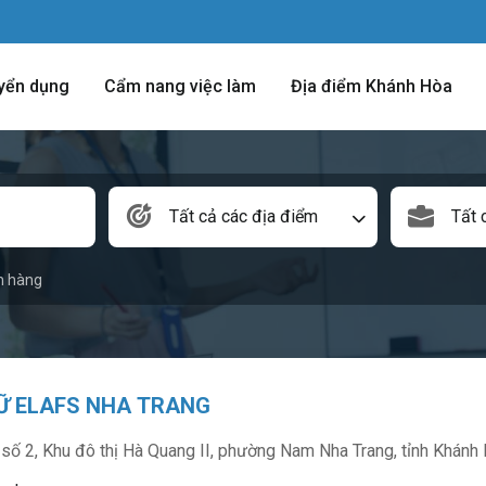
yển dụng
Cẩm nang việc làm
Địa điểm Khánh Hòa
Tất cả các địa điểm
Tất 
n hàng
Ữ ELAFS NHA TRANG
ố 2, Khu đô thị Hà Quang II, phường Nam Nha Trang, tỉnh Khánh