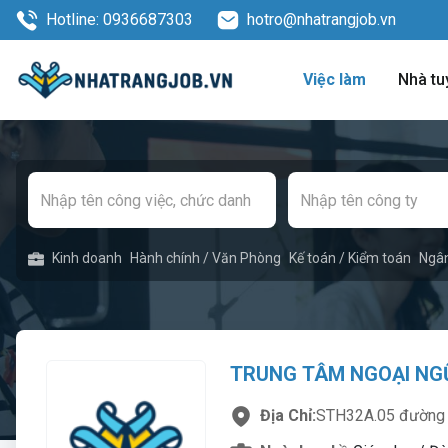
Hotline: 0936687303
hotro@nhatrangjob.vn
Việc làm
Nhà tu
Kinh doanh
Hành chính / Văn Phòng
Kế toán / Kiểm toán
Ngâ
TRUNG TÂM NGOẠI NG
Địa Chỉ:
STH32A.05 đường s