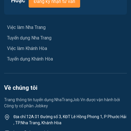
Hoặc
Đăng ký nhận tư vấn
Vận chuyển / Giao nhận / Kho vận
Việc làm Xã Đại Lãnh
Xây dựng
Việc làm Xã Diên Lạc
Việc làm Nha Trang
Y tế / Chăm sóc sức khỏe
Tuyển dụng Nha Trang
Việc làm Xã Diên Điền
Ngành khác
Việc làm Khánh Hòa
Việc làm Xã Diên Lâm
May mặc
Tuyển dụng Khánh Hòa
Việc làm Xã Diên Thọ
Vệ sinh công nghiệp
Việc làm Xã Suối Hiệp
Lễ tân
Về chúng tôi
Việc làm Xã Suối Dầu
Spa & Massage
Trang thông tin tuyển dụng NhaTrangJob.Vn được vận hành bởi
Công ty cổ phần Jobkey
Việc làm Xã Cam Hiệp
Thể dục - thể thao
Địa chỉ:12A.01 Đường số 3, KĐT Lê Hồng Phong 1, P Phước Hải
Việc làm Xã Cam An
, TP.Nha Trang, Khánh Hòa
Lái xe