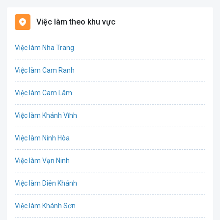
Bảo hiểm
Việc làm theo khu vực
Bất động sản
Việc làm Nha Trang
Biên phiên dịch
Việc làm Cam Ranh
Bưu chính viễn thông
Việc làm Cam Lâm
Chứng khoán
Việc làm Khánh Vĩnh
CNTT - Phần mềm
Việc làm Ninh Hòa
Công nghệ sinh học
Việc làm Vạn Ninh
Công nghệ thực phẩm / Dinh dưỡng
Việc làm Diên Khánh
Cơ khí / Ô tô / Tự động hóa
Việc làm Khánh Sơn
Tổ Chức Sự Kiện / Du Lịch