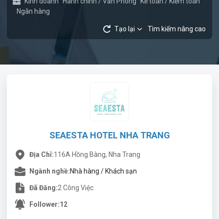
Kinh doanh
Hành chính / Văn Phòng
Kế toán / Kiểm toán
Ngân hàng
Tạo lại
Tìm kiếm nâng cao
SEAESTA HOTEL NHA TRANG
Địa Chỉ:
116A Hồng Bàng, Nha Trang
Ngành nghề:
Nhà hàng / Khách sạn
Đã Đăng:
2 Công Việc.
Follower:
12