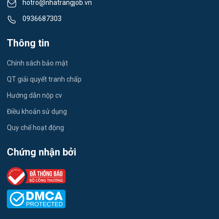
hotro@nhatrangjob.vn
Việc làm Xã Bắc Khánh Vĩnh
Tiếng Nhật
0936687303
Việc làm Xã Trung Khánh Vĩnh
Du lịch
Thông tin
Việc làm Xã Tây Khánh Vĩnh
Công nhân
Chính sách bảo mật
Việc làm Xã Nam Khánh Vĩnh
QT giải quyết tranh chấp
Việc làm Xã Tây Khánh Sơn
Hướng dẫn nộp cv
Điều khoản sử dụng
Việc làm Xã Đông Khánh Sơn
Quy chế hoạt động
Việc làm Xã Ninh Phước
Chứng nhận bởi
Việc làm Xã Phước Hữu
Việc làm Xã Phước Hậu
Việc làm Xã Thuận Nam