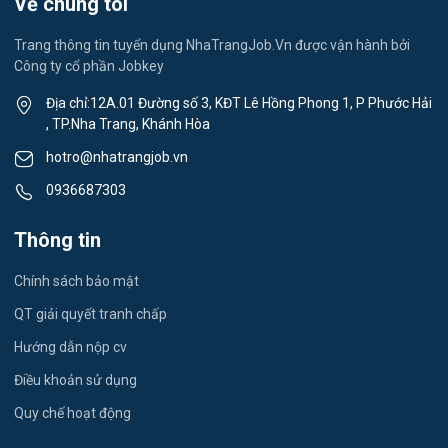
Về chúng tôi
Việc làm Xã Suối Dầu
Spa & Massage
Trang thông tin tuyển dụng NhaTrangJob.Vn được vận hành bởi
Công ty cổ phần Jobkey
Việc làm Xã Cam Hiệp
Thể dục - thể thao
Địa chỉ:12A.01 Đường số 3, KĐT Lê Hồng Phong 1, P Phước Hải
Việc làm Xã Cam An
, TP.Nha Trang, Khánh Hòa
Lái xe
hotro@nhatrangjob.vn
Việc làm Xã Bắc Khánh Vĩnh
Tiếng Nhật
0936687303
Việc làm Xã Trung Khánh Vĩnh
Du lịch
Thông tin
Việc làm Xã Tây Khánh Vĩnh
Công nhân
Chính sách bảo mật
Việc làm Xã Nam Khánh Vĩnh
QT giải quyết tranh chấp
Việc làm Xã Tây Khánh Sơn
Hướng dẫn nộp cv
Điều khoản sử dụng
Việc làm Xã Đông Khánh Sơn
Quy chế hoạt động
Việc làm Xã Ninh Phước