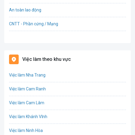
An toàn lao động
CNTT - Phần cứng / Mạng
Bán hàng
Bảo hiểm
Việc làm theo khu vực
Bất động sản
Việc làm Nha Trang
Biên phiên dịch
Việc làm Cam Ranh
Bưu chính viễn thông
Việc làm Cam Lâm
Chứng khoán
Việc làm Khánh Vĩnh
CNTT - Phần mềm
Việc làm Ninh Hòa
Công nghệ sinh học