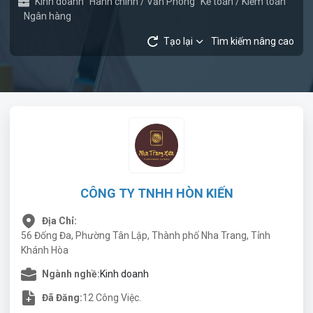
Kinh doanh
Hành chính / Văn Phòng
Kế toán / Kiểm toán
Ngân hàng
Tạo lại
Tìm kiếm nâng cao
CÔNG TY TNHH HÒN KIẾN
Địa Chỉ:
56 Đống Đa, Phường Tân Lập, Thành phố Nha Trang, Tỉnh
Khánh Hòa
Ngành nghề:
Kinh doanh
Đã Đăng:
12 Công Việc.