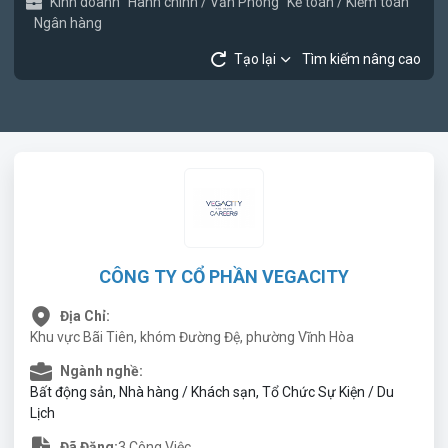
Kinh doanh
Hành chính / Văn Phòng
Kế toán / Kiểm toán
Ngân hàng
Tạo lại
Tìm kiếm nâng cao
CÔNG TY CỔ PHẦN VEGACITY
Địa Chỉ:
Khu vực Bãi Tiên, khóm Đường Đệ, phường Vĩnh Hòa
Ngành nghề:
Bất động sản, Nhà hàng / Khách sạn, Tổ Chức Sự Kiện / Du
Lịch
Đã Đăng:
3 Công Việc.