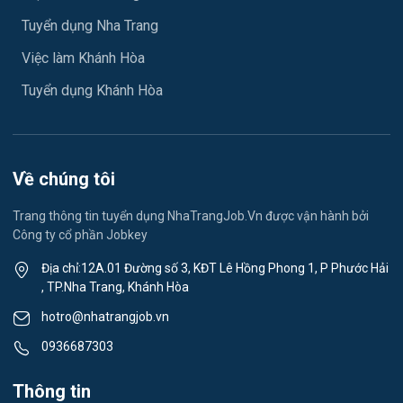
Tuyển dụng Nha Trang
Việc làm Xã Diên Điền
Ngành khác
Việc làm Khánh Hòa
Việc làm Xã Diên Lâm
May mặc
Tuyển dụng Khánh Hòa
Việc làm Xã Diên Thọ
Vệ sinh công nghiệp
Việc làm Xã Suối Hiệp
Lễ tân
Về chúng tôi
Việc làm Xã Suối Dầu
Spa & Massage
Trang thông tin tuyển dụng NhaTrangJob.Vn được vận hành bởi
Công ty cổ phần Jobkey
Việc làm Xã Cam Hiệp
Thể dục - thể thao
Địa chỉ:12A.01 Đường số 3, KĐT Lê Hồng Phong 1, P Phước Hải
Việc làm Xã Cam An
, TP.Nha Trang, Khánh Hòa
Lái xe
hotro@nhatrangjob.vn
Việc làm Xã Bắc Khánh Vĩnh
Tiếng Nhật
0936687303
Việc làm Xã Trung Khánh Vĩnh
Du lịch
Thông tin
Việc làm Xã Tây Khánh Vĩnh