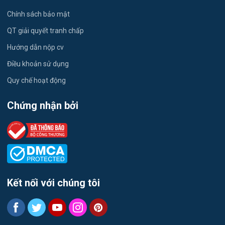
Công nhân
Chính sách bảo mật
Việc làm Xã Nam Khánh Vĩnh
QT giải quyết tranh chấp
Việc làm Xã Tây Khánh Sơn
Hướng dẫn nộp cv
Điều khoản sử dụng
Việc làm Xã Đông Khánh Sơn
Quy chế hoạt động
Việc làm Xã Ninh Phước
Chứng nhận bởi
Việc làm Xã Phước Hữu
Việc làm Xã Phước Hậu
Việc làm Xã Thuận Nam
Kết nối với chúng tôi
Việc làm Xã Cà Ná
Việc làm Xã Phước Hà