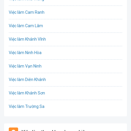
Biên phiên dịch
Việc làm Cam Ranh
Bưu chính viễn thông
Việc làm Cam Lâm
Chứng khoán
Việc làm Khánh Vĩnh
CNTT - Phần mềm
Việc làm Ninh Hòa
Công nghệ sinh học
Việc làm Vạn Ninh
Công nghệ thực phẩm / Dinh dưỡng
Việc làm Diên Khánh
Cơ khí / Ô tô / Tự động hóa
Việc làm Khánh Sơn
Tổ Chức Sự Kiện / Du Lịch
Việc làm Trường Sa
Điện / Điện tử / Điện lạnh
Việc làm Phường Ba Ngòi
Giáo dục / Đào tạo