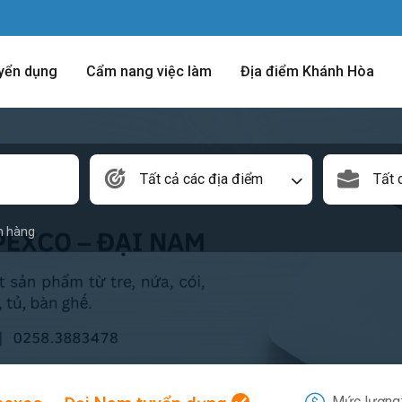
yển dụng
Cẩm nang việc làm
Địa điểm Khánh Hòa
Tất cả các địa điểm
Tất 
n hàng
Mức lương