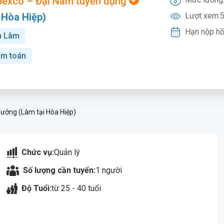
exco – Đại Nam tuyển dụng
 Hòa Hiệp)
Lượt xem:
5
Hạn nộp hồ
 Lâm
ểm toán
rưởng (Làm tại Hòa Hiệp)
Chức vụ:
Quản lý
Số lượng cần tuyển:
1 người
Độ Tuổi:
từ 25 - 40 tuổi