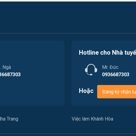
Hotline cho Nhà tuy
. Ngà
Mr. Đức
36687303
0936687303
Hoặc
Đăng ký nhận t
ha Trang
Việc làm Khánh Hòa