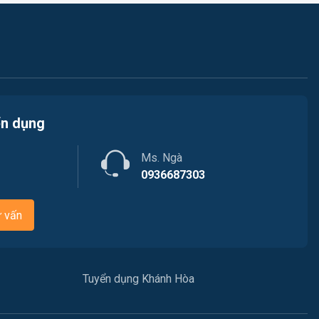
Kế toán / Kiểm toán
Việc làm Phường Tây Nha Trang
Lao Động Phổ Thông
Việc làm Phường Nam Nha Trang
Luật / Pháp lý
Việc làm Phường Bắc Cam Ranh
Mỹ thuật / Kiến trúc / Thiết kế
ển dụng
Việc làm Phường Cam Linh
Ngân hàng
Ms. Ngà
Việc làm Xã Nam Cam Ranh
Nhà hàng / Khách sạn
0936687303
Việc làm Phường Hòa Thắng
Nhân sự
ư vấn
Việc làm Xã Bắc Ninh Hòa
Nội ngoại thất
Việc làm Xã Tân Định
Nông - Lâm - Thủy Sản
Tuyển dụng Khánh Hòa
Việc làm Xã Nam Ninh Hòa
Quản lý chất lượng (QA/QC)