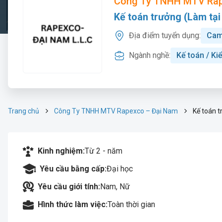
Công Ty TNHH MTV Rap
Kế toán trưởng (Làm tại
Địa điểm tuyển dụng:
Cam
Ngành nghề:
Kế toán / Ki
Trang chủ
Công Ty TNHH MTV Rapexco – Đại Nam
Kế toán t
Kinh nghiệm:
Từ 2 - năm
Yêu cầu bằng cấp:
Đại học
Yêu cầu giới tính:
Nam, Nữ
Hình thức làm việc:
Toàn thời gian