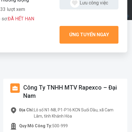
Lưu công việc
33 lượt xem
 sơ:
ĐÃ HẾT HẠN
ỨNG TUYỂN NGAY
Công Ty TNHH MTV Rapexco – Đại
Nam
Lô số N1-N8, P1-P16 KCN Suối Dầu, xã Cam
Địa Chỉ:
Lâm, tỉnh Khánh Hòa
500-999
Quy Mô Công Ty: