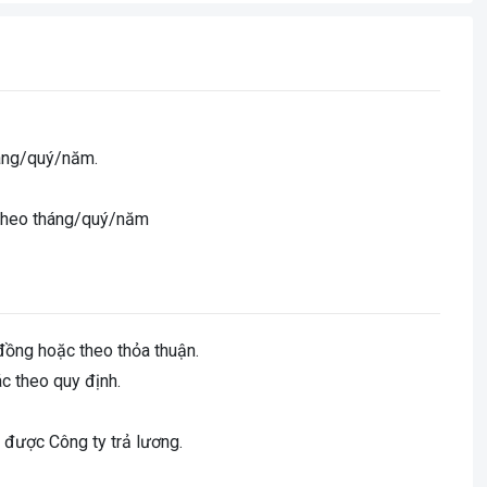
háng/quý/năm.
y theo tháng/quý/năm
đồng hoặc theo thỏa thuận.
c theo quy định.
o được Công ty trả lương.