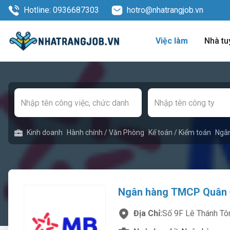
Hotline: 0936687303
hotro@nhatrangjob.vn
Việc làm
Nhà tu
Kinh doanh
Hành chính / Văn Phòng
Kế toán / Kiểm toán
Ngâ
Ngân hàng TMCP Quân 
Địa Chỉ:
Số 9F Lê Thánh Tô