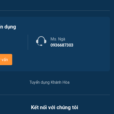
Việc làm Phường Nam Nha Trang
Luật / Pháp lý
Việc làm Phường Bắc Cam Ranh
Mỹ thuật / Kiến trúc / Thiết kế
ển dụng
Việc làm Phường Cam Linh
Ngân hàng
Ms. Ngà
Việc làm Xã Nam Cam Ranh
Nhà hàng / Khách sạn
0936687303
Việc làm Phường Hòa Thắng
Nhân sự
ư vấn
Việc làm Xã Bắc Ninh Hòa
Nội ngoại thất
Việc làm Xã Tân Định
Nông - Lâm - Thủy Sản
Tuyển dụng Khánh Hòa
Việc làm Xã Nam Ninh Hòa
Quản lý chất lượng (QA/QC)
Việc làm Xã Tây Ninh Hòa
Truyền Hình / Quảng Cáo Marketing
Kết nối với chúng tôi
Việc làm Xã Hòa Trí