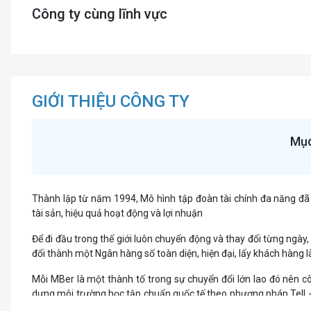
Công ty cùng lĩnh vực
GIỚI THIỆU CÔNG TY
Mục
Thành lập từ năm 1994, Mô hình tập đoàn tài chính đa năng đ
tài sản, hiệu quả hoạt động và lợi nhuận
Để đi đầu trong thế giới luôn chuyển động và thay đổi từng ngày
đổi thành một Ngân hàng số toàn diện, hiện đại, lấy khách hàng l
Mỗi MBer là một thành tố trong sự chuyển đổi lớn lao đó nên c
dựng môi trường học tập chuẩn quốc tế theo phương pháp Tell -
hội thăng tiến rộng mờ cùng đội ngũ Cán Bộ Quản Lý có độ tuổi t