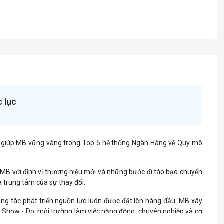
 lục
ã giúp MB vững vàng trong Top 5 hệ thống Ngân Hàng về Quy mô
, MB với định vị thương hiệu mới và những bước đi táo bạo chuyển
à trung tâm của sự thay đổi.
ông tác phát triển nguồn lực luôn được đặt lên hàng đầu. MB xây
 Show - Do; môi trường làm việc năng động, chuyên nghiệp và cơ
rung bình trẻ nhất trong hệ thống Ngân hàng.