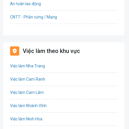
An toàn lao động
CNTT - Phần cứng / Mạng
Bán hàng
Bảo hiểm
Việc làm theo khu vực
Bất động sản
Việc làm Nha Trang
Biên phiên dịch
Việc làm Cam Ranh
Bưu chính viễn thông
Việc làm Cam Lâm
Chứng khoán
Việc làm Khánh Vĩnh
CNTT - Phần mềm
Việc làm Ninh Hòa
Công nghệ sinh học