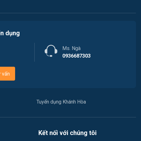
Việc làm Phường Nam Nha Trang
Luật / Pháp lý
Việc làm Phường Bắc Cam Ranh
Mỹ thuật / Kiến trúc / Thiết kế
ển dụng
Việc làm Phường Cam Linh
Ngân hàng
Ms. Ngà
Việc làm Xã Nam Cam Ranh
Nhà hàng / Khách sạn
0936687303
Việc làm Phường Hòa Thắng
Nhân sự
ư vấn
Việc làm Xã Bắc Ninh Hòa
Nội ngoại thất
Việc làm Xã Tân Định
Nông - Lâm - Thủy Sản
Tuyển dụng Khánh Hòa
Việc làm Xã Nam Ninh Hòa
Quản lý chất lượng (QA/QC)
Việc làm Xã Tây Ninh Hòa
Truyền Hình / Quảng Cáo Marketing
Kết nối với chúng tôi
Việc làm Xã Hòa Trí