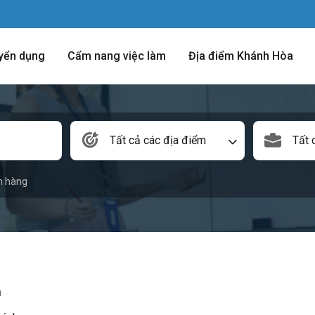
yển dụng
Cẩm nang việc làm
Địa điểm Khánh Hòa
Tất cả các địa điểm
Tất 
n hàng
m