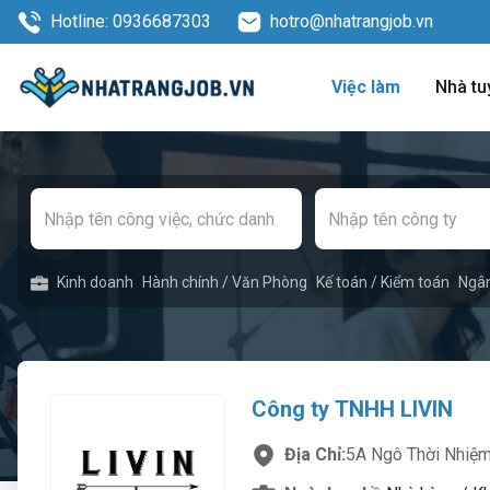
Hotline: 0936687303
hotro@nhatrangjob.vn
Việc làm
Nhà tu
Kinh doanh
Hành chính / Văn Phòng
Kế toán / Kiểm toán
Ngâ
Công ty TNHH LIVIN
Địa Chỉ:
5A Ngô Thời Nhiệ