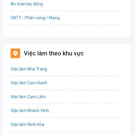
An toàn lao động
CNTT - Phần cứng / Mạng
Bán hàng
Bảo hiểm
Việc làm theo khu vực
Bất động sản
Việc làm Nha Trang
Biên phiên dịch
Việc làm Cam Ranh
Bưu chính viễn thông
Việc làm Cam Lâm
Chứng khoán
Việc làm Khánh Vĩnh
CNTT - Phần mềm
Việc làm Ninh Hòa
Công nghệ sinh học